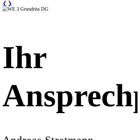
❮
❯
Ihr
Ansprech