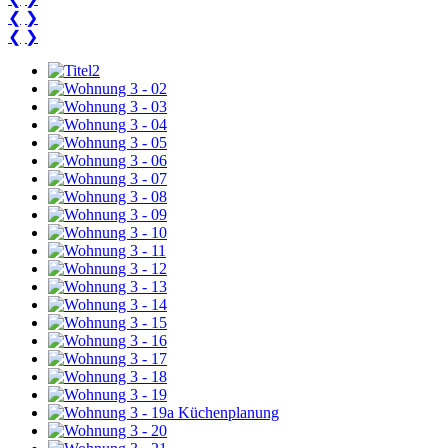
❮
❯
❮
❯