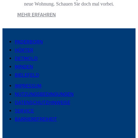
neue Wohnung. Schauen Sie doch mal vorbei.
MEHR ERFAHREN
PADERBORN
HÖXTER
DETMOLD
MINDEN
BIELEFELD
IMPRESSUM
NUTZUNGSBEDINGUNGEN
DATENSCHUTZHINWEISE
SERVICE
BARRIEREFREIHEIT