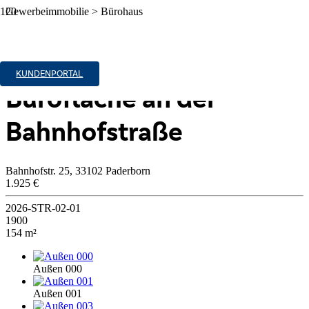
Gewerbeimmobilie > Bürohaus
Zu Vermieten
Tolle, durchrenovierte
KUNDENPORTAL
Bürofläche an der
Bahnhofstraße
Bahnhofstr. 25, 33102 Paderborn
1.925 €
2026-STR-02-01
1900
154 m²
Außen 000
Außen 001