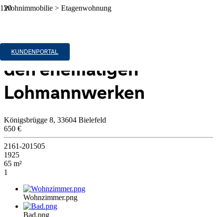
Wohnimmobilie > Etagenwohnung
Zu Vermieten
Modernes Wohnen in
KUNDENPORTAL
den ehemaligen
Lohmannwerken
Königsbrügge 8, 33604 Bielefeld
650 €
2161-201505
1925
65 m²
1
Wohnzimmer.png
Bad.png