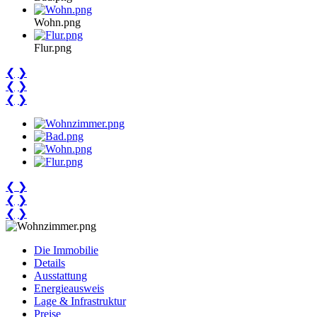
Wohn.png
Flur.png
❮
❯
❮
❯
❮
❯
❮
❯
❮
❯
❮
❯
Die Immobilie
Details
Ausstattung
Energieausweis
Lage & Infrastruktur
Preise