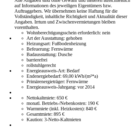
Alle Angaben sind ohne Gewähr und basieren ausschließlich
auf Informationen des jeweiligen Eigentümers bzw.
Auftraggebers. Wir übernehmen keine Haftung für die
Vollständigkeit, inhaltliche Richtigkeit und Aktualität dieser
Angaben. Irrtum und Zwischenvermietungen bleiben
vorenthalten.
Wohnberechtigungsschein erforderlich:
nein
Art der Ausstattung:
gehoben
Heizungsart:
Fußbodenheizung
Befeuerung:
Fernwärme
Badausstattung:
Dusche
barrierefrei
rollstuhlgerecht
Energieausweis-Art:
Bedarf
Endenergiebedarf:
69,00 kWh/(m²*a)
Primärenergieträger:
Fernwärme
Energieausweis-Jahrgang:
vor 2014
Nettokaltmiete:
650 €
monatl. Betriebs-/Nebenkosten:
190 €
Warmmiete (inkl. Heizkosten):
840 €
Gesamtmiete:
895 €
Kaution:
3-Netto-Kaltmieten