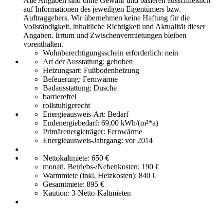
Alle Angaben sind ohne Gewähr und basieren ausschließlich
auf Informationen des jeweiligen Eigentümers bzw.
Auftraggebers. Wir übernehmen keine Haftung für die
Vollständigkeit, inhaltliche Richtigkeit und Aktualität dieser
Angaben. Irrtum und Zwischenvermietungen bleiben
vorenthalten.
Wohnberechtigungsschein erforderlich:
nein
Art der Ausstattung:
gehoben
Heizungsart:
Fußbodenheizung
Befeuerung:
Fernwärme
Badausstattung:
Dusche
barrierefrei
rollstuhlgerecht
Energieausweis-Art:
Bedarf
Endenergiebedarf:
69,00 kWh/(m²*a)
Primärenergieträger:
Fernwärme
Energieausweis-Jahrgang:
vor 2014
Nettokaltmiete:
650 €
monatl. Betriebs-/Nebenkosten:
190 €
Warmmiete (inkl. Heizkosten):
840 €
Gesamtmiete:
895 €
Kaution:
3-Netto-Kaltmieten