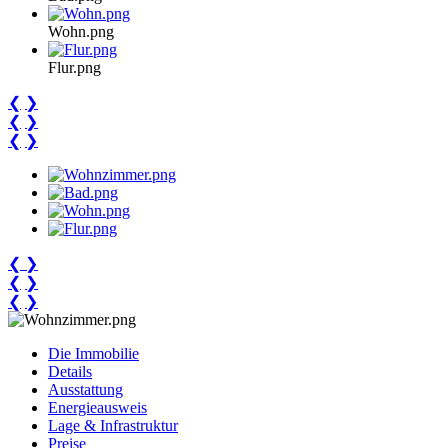
Wohn.png
Flur.png
❮
❯
❮
❯
❮
❯
❮
❯
❮
❯
❮
❯
Die Immobilie
Details
Ausstattung
Energieausweis
Lage & Infrastruktur
Preise