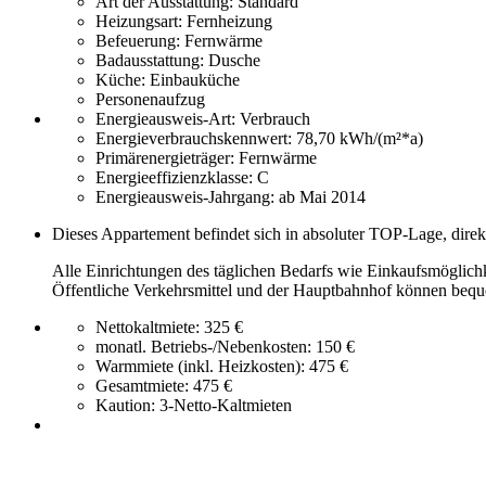
Art der Ausstattung:
Standard
Heizungsart:
Fernheizung
Befeuerung:
Fernwärme
Badausstattung:
Dusche
Küche:
Einbauküche
Personenaufzug
Energieausweis-Art:
Verbrauch
Energieverbrauchskennwert:
78,70 kWh/(m²*a)
Primärenergieträger:
Fernwärme
Energieeffizienzklasse:
C
Energieausweis-Jahrgang:
ab Mai 2014
Dieses Appartement befindet sich in absoluter TOP-Lage, dire
Alle Einrichtungen des täglichen Bedarfs wie Einkaufsmöglich
Öffentliche Verkehrsmittel und der Hauptbahnhof können beque
Nettokaltmiete:
325 €
monatl. Betriebs-/Nebenkosten:
150 €
Warmmiete (inkl. Heizkosten):
475 €
Gesamtmiete:
475 €
Kaution:
3-Netto-Kaltmieten