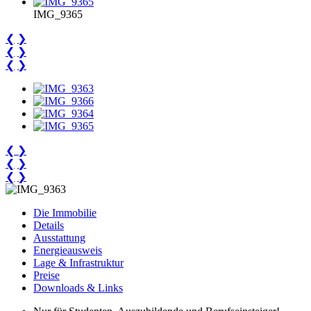
IMG_9365
❮
❯
❮
❯
❮
❯
❮
❯
❮
❯
❮
❯
Die Immobilie
Details
Ausstattung
Energieausweis
Lage & Infrastruktur
Preise
Downloads & Links