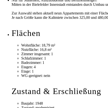
Nur für Studenten, Auszubildende und Berufseinsteiger!
Mitten in der Bielefelder Innenstadt entstanden durch Umbau 
Zur Auswahl stehen aktuell neun Appartements mit einer Fläche
Je nach Größe kann die Kaltmiete zwischen 325,00 und 480,
Flächen
Wohnfläche:
18,79 m²
Nutzfläche:
16,8 m²
Zimmer insgesamt:
1
Schlafzimmer:
1
Badezimmer:
1
Etagen:
4
Etage:
1
WG-geeignet:
nein
Zustand & Erschließung
Baujahr:
1948
Zustand:
modernisiert