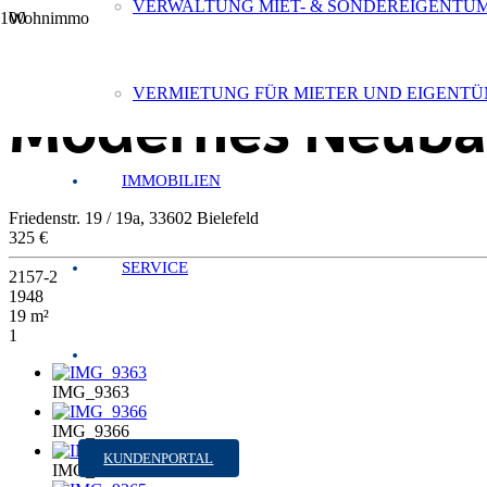
VERWALTUNG MIET- & SONDEREIGENTU
Wohnimmobilie > Etagenwohnung
Zu Vermieten
VERMIETUNG FÜR MIETER UND EIGENT
Modernes Neubau
IMMOBILIEN
Friedenstr. 19 / 19a, 33602 Bielefeld
325 €
SERVICE
2157-2
1948
19 m²
1
IMG_9363
IMG_9366
KUNDENPORTAL
IMG_9364