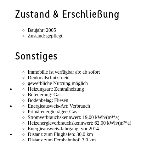
Zustand & Erschließung
Baujahr:
2005
Zustand:
gepflegt
Sonstiges
Immobilie ist verfügbar ab:
ab sofort
Denkmalschutz:
nein
gewerbliche Nutzung möglich
Heizungsart:
Zentralheizung
Befeuerung:
Gas
Bodenbelag:
Fliesen
Energieausweis-Art:
Verbrauch
Primärenergieträger:
Gas
Stromverbrauchskennwert:
19,00 kWh/(m²*a)
Heizenergieverbrauchskennwert:
62,00 kWh/(m²*a)
Energieausweis-Jahrgang:
vor 2014
Distanz zum Flughafen:
30,0 km
Distanz zum Fernbahnhof:
3,0 km