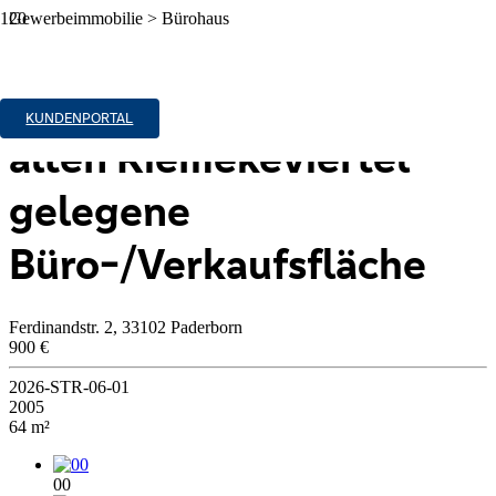
Gewerbeimmobilie > Bürohaus
Zu Vermieten
Kleine, sehr zentral im
KUNDENPORTAL
alten Riemekeviertel
gelegene
Büro-/Verkaufsfläche
Ferdinandstr. 2, 33102 Paderborn
900 €
2026-STR-06-01
2005
64 m²
00