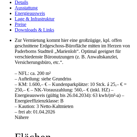
Details
Ausstattung
Energieausweis
Lage & Infrastruktur
Preise
Downloads & Links
Zur Vermietung kommt hier eine großzügige, kpl. offen
geschnittene Erdgeschoss-Bürofläche mitten im Herzen von
Paderborns Stadtteil „Marienloh“. Optimal geeignet für
verschiedenste Büronutzungen (z. B. Anwaltskanzlei,
Versicherungsbüro, etc.“.
– NFL: ca. 200 m²
– Aufteilung: siehe Grundriss
– KM: 1.600,– € – Kundenparkplätze: 10 Stck. á 25,– € =
250,– € – NK-Vorauszahlung: 560,– € (inkl. HZ) –
Energieausweis (gültig bis 26.04.2034): 63 kwh/(m²-a) –
Energieeffizienzklasse: B
– Kaution: 3 Netto-Kaltmieten
– frei ab: 01.04.2026
Nähere